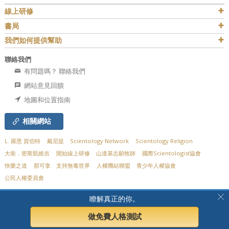
線上研修
書局
我們如何提供幫助
聯絡我們
有問題嗎？ 聯絡我們
網站意見回饋
地圖和位置指南
相關網站
L. 羅恩 賀伯特
戴尼提
Scientology Network
Scientology Religion
大衛．密斯凱維吉
開始線上研修
山達基志願牧師
國際Scientologist協會
快樂之道
那可拿
支持無毒世界
人權團結聯盟
青少年人權協會
公民人權委員會
© 2026
Church of Scientology Flag Service Organization.
有著作權，侵害必究。
隱
瞭解真正的你。
私聲明
•
Cookie政策
•
使用條款
•
法律聲明
做免費人格測試