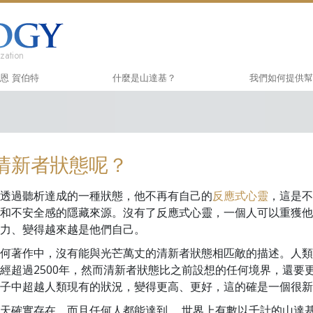
zation
 羅恩 賀伯特
什麼是山達基？
我們如何提供幫
信仰和實踐
快樂之道
入門
山達基信條與守則
Applied Scholas
有聲
清新者狀態呢？
山達基人談山達基
Criminon
介紹
與山達基人見面
那可拿
入門
透過聽析達成的一種狀態，他不再有自己的
反應式心靈
，這是不
和不安全感的隱藏來源。沒有了反應式心靈，一個人可以重獲他
教會內部
毒品的真相
入門
力、變得越來越是他們自己。
山達基的基本原則
人權團結聯盟
何著作中，沒有能與光芒萬丈的清新者狀態相匹敵的描述。人類
戴尼提簡介
公民人權委員會
經超過2500年，然而清新者狀態比之前設想的任何境界，還要
輩子中超越人類現有的狀況，變得更高、更好，這的確是一個很
愛與恨：
山達基志願牧師
什麼是偉大？
天確實存在，而且任何人都能達到。 世界上有數以千計的山達