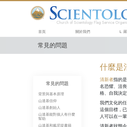
Church of Scientology Flag Service Organi
首頁
關於我們
L.
常見的問題
什麼是
清新者
指的是
常見的問題
名恐懼、沮喪
格、自我決定
背景與基本原理
山達基信仰
我們文化的任
山達基創始人
這個目標，已
山達基能對個人有什麼
人可以在一
幫助
山達基和戴尼提書籍
清新者狀態今