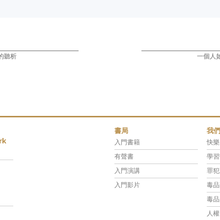
的聽析
一個人
書局
我
rk
入門書籍
快樂
有聲書
學習
入門演講
罪犯
入門影片
毒品
毒品
人權