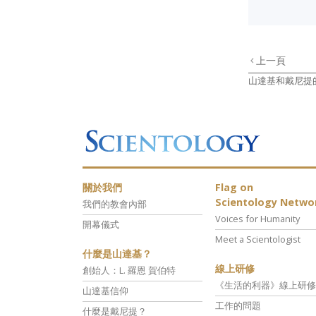
上一頁
山達基和戴尼提
關於我們
Flag on
Scientology Netwo
我們的教會內部
Voices for Humanity
開幕儀式
Meet a Scientologist
什麼是山達基？
線上研修
創始人：L. 羅恩 賀伯特
《生活的利器》線上研修
山達基信仰
工作的問題
什麼是戴尼提？