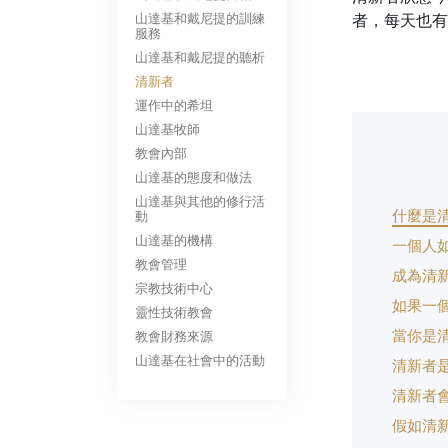
山達基和戴尼提的訓練
者，每天也有
服務
山達基和戴尼提的聽析
清新者
運作中的希坦
山達基牧師
教會內部
山達基的態度和做法
山達基與其他的修行活
什麼是
動
山達基的機構
一個人
教會管理
成為清
宗教技術中心
如果一
靈性技術教會
當你是
教會財務來源
山達基在社會中的活動
清新者
清新者
假如清