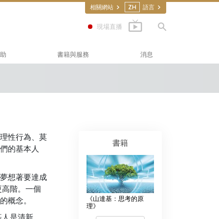
相關網站
ZH
語言
現場直播
助
書籍與服務
消息
叢書
tics
書
(應用教育學會)
性演講
影片
理性行為、莫
書籍
們的基本人
服務
夢想著要達成
更高階。一個
《山達基：思考的原
新的概念。
理》
基人是清新