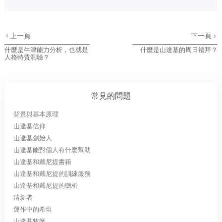
上一頁
下一頁
什麼是牛津能力分析，也就是
什麼是山達基的周日禮拜？
人格特質測驗？
常見的問題
背景與基本原理
山達基信仰
山達基創始人
山達基能對個人有什麼幫助
山達基和戴尼提書籍
山達基和戴尼提的訓練服務
山達基和戴尼提的聽析
清新者
運作中的希坦
山達基牧師