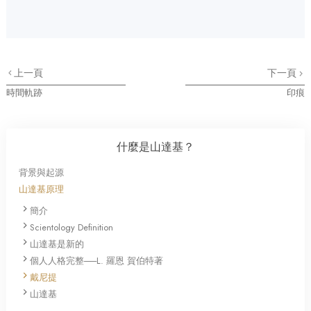
上一頁
下一頁
時間軌跡
印痕
什麼是山達基？
背景與起源
山達基原理
簡介
Scientology Definition
山達基是新的
個人人格完整──L. 羅恩 賀伯特著
戴尼提
山達基