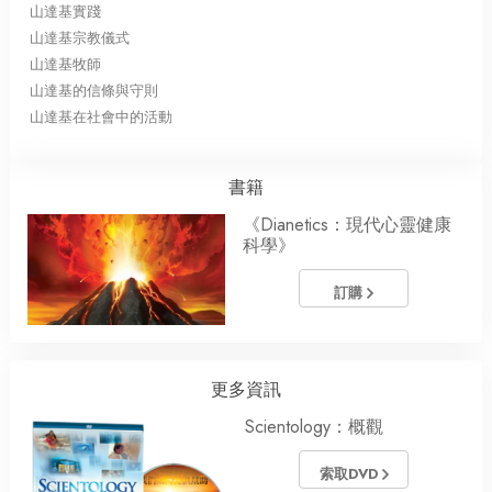
山達基實踐
山達基宗教儀式
山達基牧師
山達基的信條與守則
山達基在社會中的活動
書籍
《Dianetics：現代心靈健康
科學》
訂購
更多資訊
Scientology：概觀
索取DVD