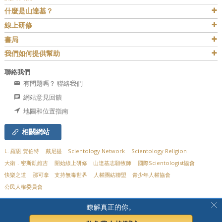
什麼是山達基？
線上研修
書局
我們如何提供幫助
聯絡我們
有問題嗎？ 聯絡我們
網站意見回饋
地圖和位置指南
相關網站
L. 羅恩 賀伯特
戴尼提
Scientology Network
Scientology Religion
大衛．密斯凱維吉
開始線上研修
山達基志願牧師
國際Scientologist協會
快樂之道
那可拿
支持無毒世界
人權團結聯盟
青少年人權協會
公民人權委員會
© 2026
Church of Scientology Flag Service Organization.
有著作權，侵害必究。
隱
瞭解真正的你。
私聲明
•
Cookie政策
•
使用條款
•
法律聲明