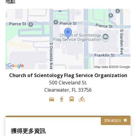
地點
Church of Scientology Flag Service Organization
500 Cleveland St.
Clearwater
,
FL
33756
隱私權資訊
獲得更多資訊